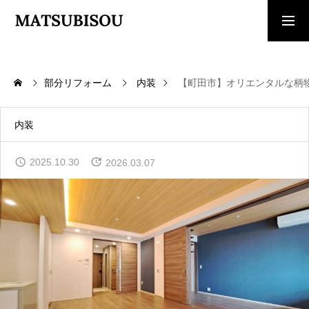
求人採用情報
ご相談・見積依頼
部分リフォーム
内装
【町田市】オリエンタルな柄
TOP
トップページ
内装
WORKS
2025.10.30
2026.03.07
施工事例
COMPANY
会社概要
CONTACT
お問い合わせ