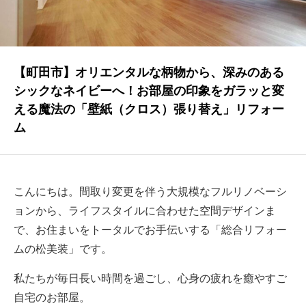
NEWS
最新情報
Q&A
【町田市】オリエンタルな柄物から、深みのある
よくあるご質問
シックなネイビーへ！お部屋の印象をガラッと変
える魔法の「壁紙（クロス）張り替え」リフォー
ENTRY
ム
求人採用情報
PRIVACY POLICY
こんにちは。間取り変更を伴う大規模なフルリノベーシ
個人情報保護方針
ョンから、ライフスタイルに合わせた空間デザインま
で、お住まいをトータルでお手伝いする「総合リフォー
ムの松美装」です。
私たちが毎日長い時間を過ごし、心身の疲れを癒やすご
自宅のお部屋。