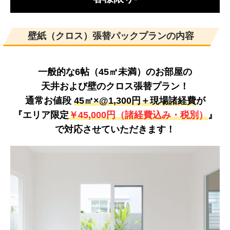
NEWS
最新情報
壁紙（クロス）張替パックプランの内容
Q&A
よくあるご質問
一般的な6帖（45㎡未満）のお部屋の
天井および壁のクロス張替プラン！
ENTRY
通常お値段
45㎡×@1,300円＋現場諸経費
が
求人採用情報
『エリア限定
￥45,000円（諸経費込み・税別）
』
で対応させていただきます！
PRIVACY POLICY
個人情報保護方針