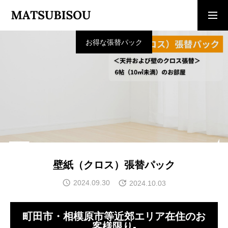
お得な張替パック
求人採用情報
ご相談・見積依頼
TOP
トップページ
WORKS
施工事例
COMPANY
壁紙（クロス）張替パック
会社概要
2024.09.30
2024.10.03
CONTACT
お問い合わせ
町田市・相模原市等近郊エリア在住のお
客様限り-