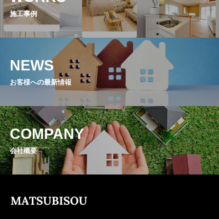
NEWS
施工事例
最新情報
Q&A
NEWS
よくあるご質問
お客様への最新情報
ENTRY
求人採用情報
PRIVACY POLICY
COMPANY
個人情報保護方針
会社概要