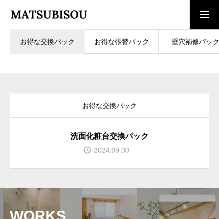
お得な交換パック
お得な張替パック
壁穴補修パッ
求人採用情報
ご相談・見積依頼
TOP
トップページ
お得な交換パック
WORKS
施工事例
洗面化粧台交換パック
COMPANY
2024.09.30
会社概要
CONTACT
お問い合わせ
WORKS