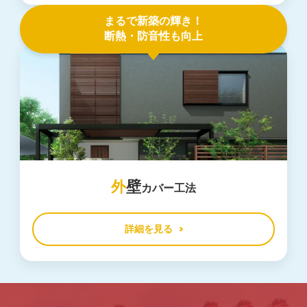
まるで新築の輝き！
断熱・防音性も向上
外
壁
カバー工法
詳細を見る