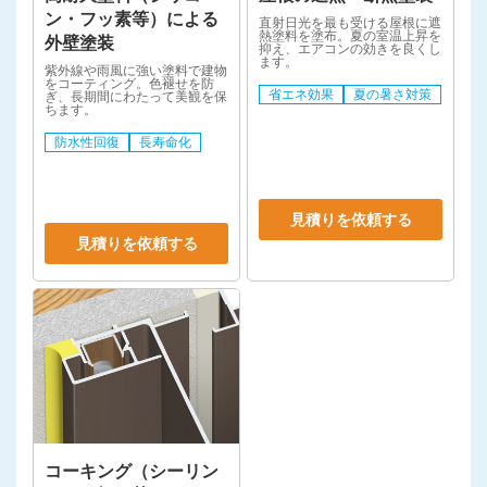
ン・フッ素等）による
直射日光を最も受ける屋根に遮
熱塗料を塗布。夏の室温上昇を
外壁塗装
抑え、エアコンの効きを良くし
ます。
紫外線や雨風に強い塗料で建物
をコーティング。色褪せを防
省エネ効果
夏の暑さ対策
ぎ、長期間にわたって美観を保
ちます。
防水性回復
長寿命化
見積りを依頼する
見積りを依頼する
コーキング（シーリン