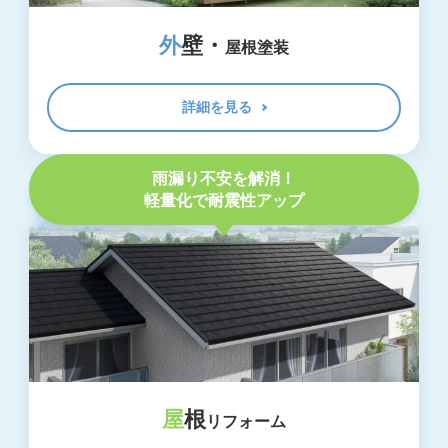
NEWS
外
壁・
屋根塗装
最新情報
Q&A
詳細を見る
よくあるご質問
雨漏り不安を解消！
ENTRY
軽量化で耐震性アップ
求人採用情報
PRIVACY POLICY
個人情報保護方針
屋
根
リフォーム