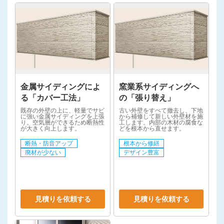
金属サイディングによ
窯業系サイディングへ
る「カバー工法」
の「張り替え」
既存の外壁の上に、軽量でサビ
古い外壁をすべて撤去し、下地
に強い金属サイディングを上張
から補修して新しい外壁材を施
り。空気層ができるため断熱性
工します。内部の木材の腐食な
が大きく向上します。
どを根本から直せます。
断熱・防音アップ
根本から修繕
廃材が少ない
デザイン豊富
見積りを依頼する
見積りを依頼する