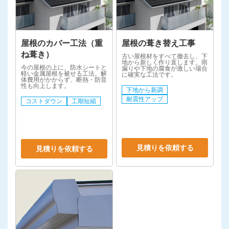
屋根のカバー工法（重
屋根の葺き替え工事
ね葺き）
古い屋根材をすべて撤去し、下
地から新しく作り直します。雨
今の屋根の上に、防水シートと
漏りや下地の腐食が激しい場合
軽い金属屋根を被せる工法。解
に確実な工法です。
体費用がかからず、断熱・防音
性も向上します。
下地から新調
耐震性アップ
コストダウン
工期短縮
見積りを依頼する
見積りを依頼する