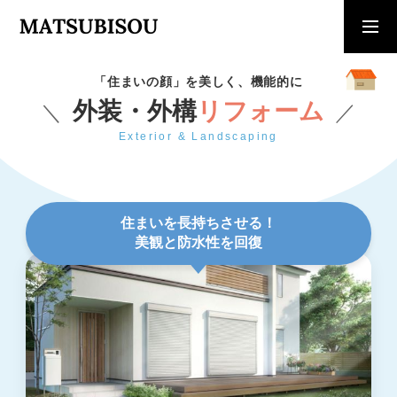
求人採用情報
ご相談・見積依頼
「住まいの顔」を美しく、機能的に
外装・外構
リフォーム
＼
／
TOP
Exterior & Landscaping
トップページ
WORKS
住まいを長持ちさせる！
施工事例
美観と防水性を回復
COMPANY
会社概要
CONTACT
お問い合わせ