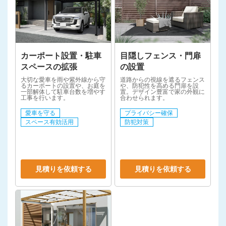
カーポート設置・駐車
目隠しフェンス・門扉
スペースの拡張
の設置
大切な愛車を雨や紫外線から守
道路からの視線を遮るフェンス
るカーポートの設置や、お庭を
や、防犯性を高める門扉を設
一部解体して駐車台数を増やす
置。デザイン豊富で家の外観に
工事を行います。
合わせられます。
愛車を守る
プライバシー確保
スペース有効活用
防犯対策
見積りを依頼する
見積りを依頼する