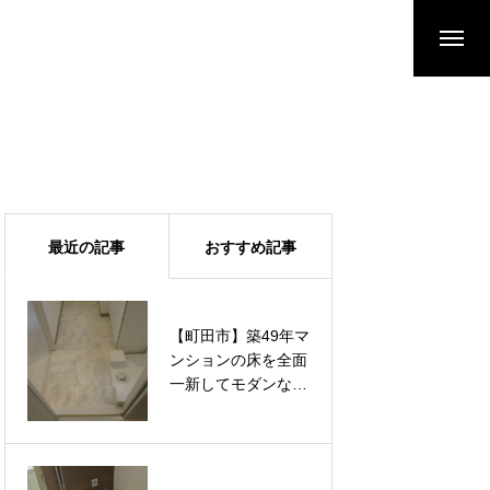
最近の記事
おすすめ記事
【町田市】築49年マ
【町田市】築49年マ
ンションの床を全面
ンションの床を全面
一新してモダンな空
一新してモダンな空
間へ。汚れに強いフ
間へ。汚れに強いフ
ロアタイルと水に強
ロアタイルと水に強
いクッションフロア
いクッションフロア
を適材適所で張り替
を適材適所で張り替