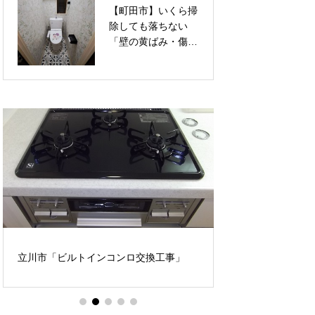
【町田市】いくら掃
【町田市】暗くて圧
せる内装リフォーム
ム事例
除しても落ちない
迫感のある「コの字
「壁の黄ばみ・傷」
型」下駄箱から、明
を一掃！透明感ある
るく洗練された「セ
上品な花柄クロス
パレート型（LIXIL
で、トイレを華やか
ラシッサS）」へ！
なリラックス空間へ
お家の顔を一新する
張り替えリフォーム
玄関収納リノベーシ
ョン
新宿区 キャット
立川市「ビルトインコンロ交換工事」
ォークの取付★