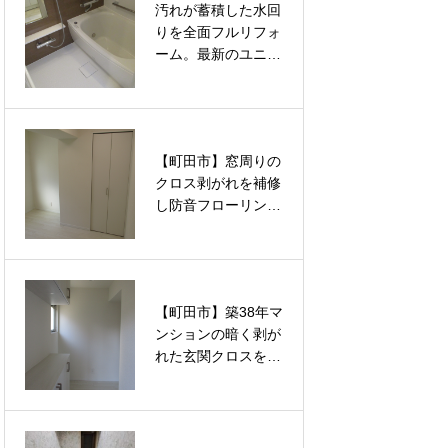
汚れが蓄積した水回
汚れが蓄積した水回
える内装リフォーム
える内装リフォーム
りを全面フルリフォ
りを全面フルリフォ
ーム。最新のユニッ
ーム。最新のユニッ
トバスと洗面台交換
トバスと洗面台交換
で清潔で快適な空間
で清潔で快適な空間
を根本から取り戻す
を根本から取り戻す
改修工事
改修工事
【町田市】窓周りの
【町田市】窓周りの
クロス剥がれを補修
クロス剥がれを補修
し防音フローリング
し防音フローリング
へ張り替え。ルノン
へ張り替え。ルノン
の壁紙と大建の床材
の壁紙と大建の床材
で洋室2部屋を新築
で洋室2部屋を新築
同様に蘇らせるフル
同様に蘇らせるフル
【町田市】築38年マ
【町田市】長年の日
リフォーム
リフォーム
ンションの暗く剥が
焼けとシミで暗くな
れた玄関クロスをル
った和室がパッと明
ノンの壁紙で一新。
るく蘇る！プロの技
徹底したパテ処理で
術で新品同様に仕上
見違えるほど明るく
げる「襖（ふすま）
美しい空間へと蘇ら
の張替え」リフォー