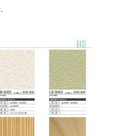
す。
【施工事例】結露と紫外線で傷んだ「出
窓カウンター」を新品同様に蘇らせる技
術。大掛かりな交換工事を避けて空間を
明るくする、ダイノックシート張替