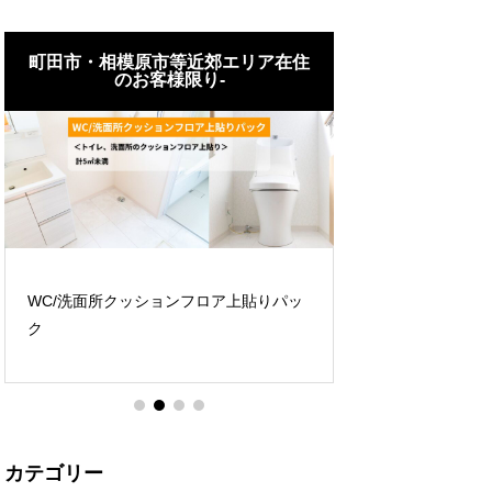
町田市・相模原市等近郊エリア在住
町田市・相模原
のお客様限り-
のお客
WC/洗面所クッションフロア上貼りパッ
壁紙（クロス）張替
ク
カテゴリー