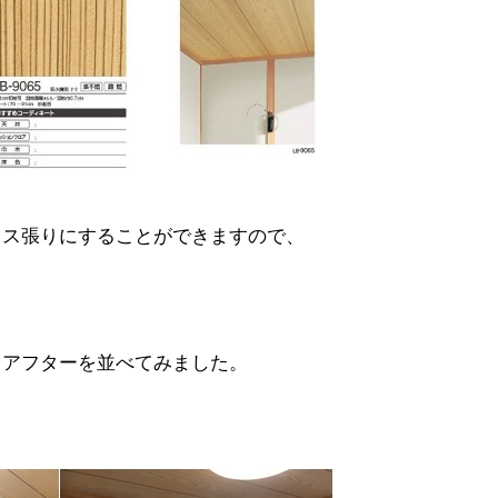
町田市・相模原市等近郊エリア在住
のお客様限り-
10センチ四方の壁穴補修『エリア限定￥27,000
円（税別）』で対応！
ロス張りにすることができますので、
壁穴補修パックプラン
・アフターを並べてみました。