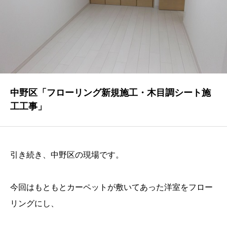
NEWS
最新情報
Q&A
よくあるご質問
ENTRY
中野区「フローリング新規施工・木目調シート施
工工事」
求人採用情報
PRIVACY POLICY
個人情報保護方針
引き続き、中野区の現場です。
今回はもともとカーペットが敷いてあった洋室をフロー
リングにし、