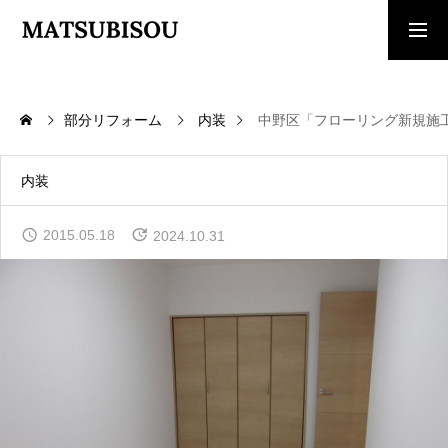
求人採用情報
ご相談・見積依頼
部分リフォーム
内装
中野区「フローリング新規施
TOP
トップページ
内装
WORKS
2015.05.18
2024.10.31
施工事例
COMPANY
会社概要
CONTACT
お問い合わせ