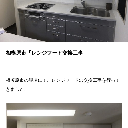
NEWS
最新情報
Q&A
よくあるご質問
ENTRY
相模原市「レンジフード交換工事」
求人採用情報
PRIVACY POLICY
相模原市の現場にて、レンジフードの交換工事を行って
個人情報保護方針
きました。