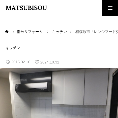
求人採用情報
ご相談・見積依頼
部分リフォーム
キッチン
相模原市「レンジフード
TOP
トップページ
キッチン
WORKS
2015.02.16
2024.10.31
施工事例
COMPANY
会社概要
CONTACT
お問い合わせ