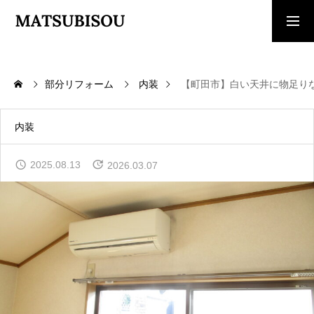
求人採用情報
ご相談・見積依頼
部分リフォーム
内装
【町田市】白い天井に物足り
TOP
トップページ
内装
WORKS
2025.08.13
2026.03.07
施工事例
COMPANY
会社概要
CONTACT
お問い合わせ