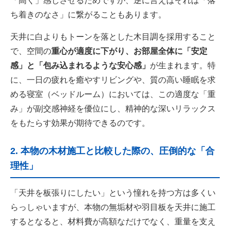
「高く」感じさせるためですが、逆に言えばそれは「落
ち着きのなさ」に繋がることもあります。
天井に白よりもトーンを落とした木目調を採用すること
で、空間の
重心が適度に下がり、お部屋全体に「安定
感」と「包み込まれるような安心感」
が生まれます。特
に、一日の疲れを癒やすリビングや、質の高い睡眠を求
める寝室（ベッドルーム）においては、この適度な「重
み」が副交感神経を優位にし、精神的な深いリラックス
をもたらす効果が期待できるのです。
2. 本物の木材施工と比較した際の、圧倒的な「合
理性」
「天井を板張りにしたい」という憧れを持つ方は多くい
らっしゃいますが、本物の無垢材や羽目板を天井に施工
するとなると、材料費が高額なだけでなく、重量を支え