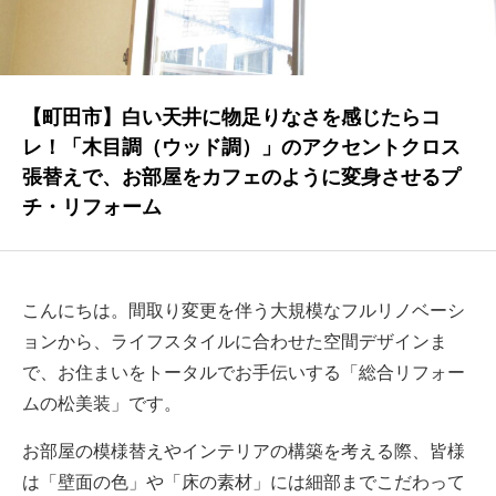
NEWS
最新情報
Q&A
【町田市】白い天井に物足りなさを感じたらコ
よくあるご質問
レ！「木目調（ウッド調）」のアクセントクロス
張替えで、お部屋をカフェのように変身させるプ
ENTRY
チ・リフォーム
求人採用情報
PRIVACY POLICY
こんにちは。間取り変更を伴う大規模なフルリノベーシ
個人情報保護方針
ョンから、ライフスタイルに合わせた空間デザインま
で、お住まいをトータルでお手伝いする「総合リフォー
ムの松美装」です。
お部屋の模様替えやインテリアの構築を考える際、皆様
は「壁面の色」や「床の素材」には細部までこだわって