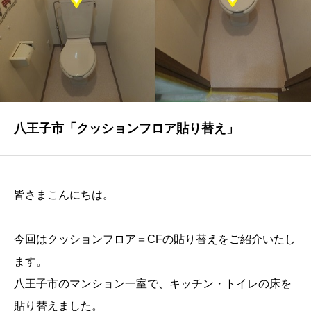
NEWS
最新情報
Q&A
よくあるご質問
ENTRY
八王子市「クッションフロア貼り替え」
求人採用情報
PRIVACY POLICY
皆さまこんにちは。
個人情報保護方針
今回はクッションフロア＝CFの貼り替えをご紹介いたし
ます。
八王子市のマンション一室で、キッチン・トイレの床を
貼り替えました。