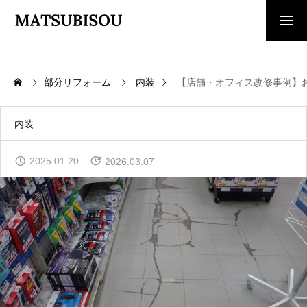
求人採用情報
ご相談・見積依頼
部分リフォーム
内装
【店舗・オフィス改修事例】
TOP
トップページ
内装
WORKS
2025.01.20
2026.03.07
施工事例
COMPANY
会社概要
CONTACT
お問い合わせ