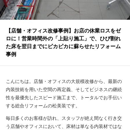
NEWS
最新情報
Q&A
【店舗・オフィス改修事例】お店の休業ロスをゼ
よくあるご質問
ロに！営業時間外の「上貼り施工」で、ひび割れ
た床を翌日までにピカピカに蘇らせたリフォーム
ENTRY
事例
求人採用情報
PRIVACY POLICY
こんにちは。店舗・オフィスの大規模改修から、最新の
個人情報保護方針
内装技術を用いた空間の再定義、そしてビジネスの継続
性を最優先したスピード施工まで、トータルでお手伝い
する総合リフォームの松美装です。
毎日多くのお客様が訪れ、スタッフが絶え間なく行き交
う店舗やオフィスにおいて、床材は単なる内装材ではな