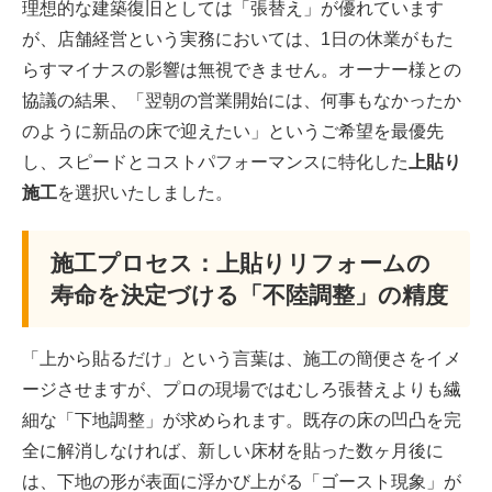
理想的な建築復旧としては「張替え」が優れています
が、店舗経営という実務においては、1日の休業がもた
らすマイナスの影響は無視できません。オーナー様との
協議の結果、「翌朝の営業開始には、何事もなかったか
のように新品の床で迎えたい」というご希望を最優先
し、スピードとコストパフォーマンスに特化した
上貼り
施工
を選択いたしました。
施工プロセス：上貼りリフォームの
寿命を決定づける「不陸調整」の精度
「上から貼るだけ」という言葉は、施工の簡便さをイメ
ージさせますが、プロの現場ではむしろ張替えよりも繊
細な「下地調整」が求められます。既存の床の凹凸を完
全に解消しなければ、新しい床材を貼った数ヶ月後に
は、下地の形が表面に浮かび上がる「ゴースト現象」が