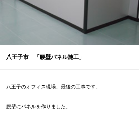
NEWS
最新情報
Q&A
よくあるご質問
ENTRY
八王子市 「腰壁パネル施工」
求人採用情報
PRIVACY POLICY
八王子のオフィス現場、最後の工事です。
個人情報保護方針
腰壁にパネルを作りました。