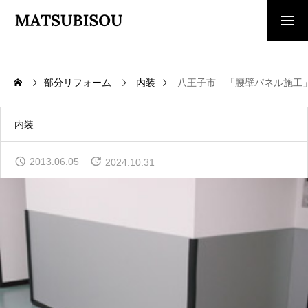
求人採用情報
ご相談・見積依頼
部分リフォーム
内装
八王子市 「腰壁パネル施工
TOP
トップページ
内装
WORKS
2013.06.05
2024.10.31
施工事例
COMPANY
会社概要
CONTACT
お問い合わせ