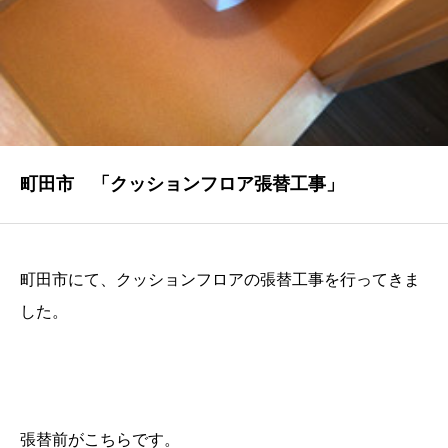
NEWS
最新情報
Q&A
よくあるご質問
ENTRY
町田市 「クッションフロア張替工事」
求人採用情報
PRIVACY POLICY
町田市にて、クッションフロアの張替工事を行ってきま
個人情報保護方針
した。
張替前がこちらです。