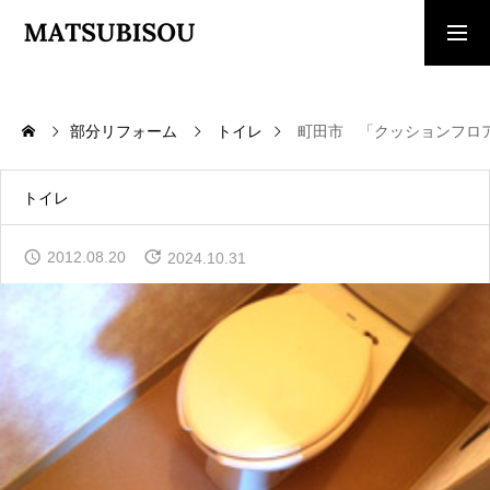
求人採用情報
ご相談・見積依頼
部分リフォーム
トイレ
町田市 「クッションフロ
TOP
トップページ
トイレ
WORKS
2012.08.20
2024.10.31
施工事例
COMPANY
会社概要
CONTACT
お問い合わせ