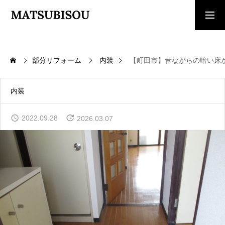
求人採用情報
ご相談・見積依頼
部分リフォーム
内装
【町田市】昔ながらの暗い床
TOP
トップページ
内装
WORKS
2022.09.28
2026.03.07
施工事例
COMPANY
会社概要
CONTACT
お問い合わせ