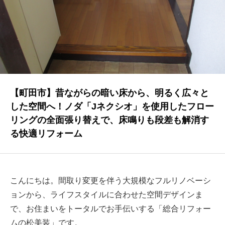
NEWS
最新情報
Q&A
よくあるご質問
ENTRY
【町田市】昔ながらの暗い床から、明るく広々と
した空間へ！ノダ「Jネクシオ」を使用したフロー
求人採用情報
リングの全面張り替えで、床鳴りも段差も解消す
PRIVACY POLICY
る快適リフォーム
個人情報保護方針
こんにちは。間取り変更を伴う大規模なフルリノベーシ
ョンから、ライフスタイルに合わせた空間デザインま
で、お住まいをトータルでお手伝いする「総合リフォー
ムの松美装」です。