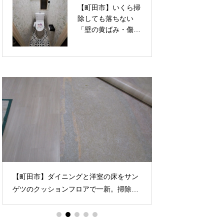
【町田市】いくら掃
【町田市】暗くて圧
せる内装リフォーム
ム事例
除しても落ちない
迫感のある「コの字
「壁の黄ばみ・傷」
型」下駄箱から、明
を一掃！透明感ある
るく洗練された「セ
上品な花柄クロス
パレート型（LIXIL
で、トイレを華やか
ラシッサS）」へ！
なリラックス空間へ
お家の顔を一新する
張り替えリフォーム
玄関収納リノベーシ
ョン
【町田市】ダイニングと洋室の床をサン
【町田市】白一色
ゲツのクッションフロアで一新。掃除機
たった一面の壁紙
から壁を守る巾木も交換し明るく安全な
える。東リのブラ
空間を叶える内装リフォーム
スがもたらす視覚