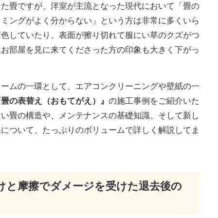
きた畳ですが、洋室が主流となった現代において「畳の
イミングがよく分からない」という方は非常に多くいら
TOP
変色していたり、表面が擦り切れて服にい草のクズがつ
くお部屋を見に来てくださった方の印象も大きく下がっ
トップページ
WORKS
ォームの一環として、エアコンクリーニングや壁紙の一
『畳の表替え（おもてがえ）』
の施工事例をご紹介いた
施工事例
ない畳の構造や、メンテナンスの基礎知識、そして新し
果について、たっぷりのボリュームで詳しく解説してま
COMPANY
会社概要
CONTACT
焼けと摩擦でダメージを受けた退去後の
お問い合わせ