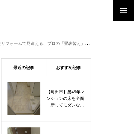
で見違える、プロの「畳表替え」と和室メンテナンス
最近の記事
おすすめ記事
【町田市】築49年マ
【町田市】築49年マ
ンションの床を全面
ンションの床を全面
一新してモダンな空
一新してモダンな空
間へ。汚れに強いフ
間へ。汚れに強いフ
ロアタイルと水に強
ロアタイルと水に強
いクッションフロア
いクッションフロア
を適材適所で張り替
を適材適所で張り替