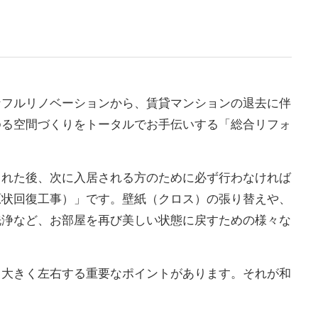
町田市・相模原市等近郊エリア在住
のお客様限り-
なフルリノベーションから、賃貸マンションの退去に伴
ゆる空間づくりをトータルでお手伝いする「総合リフォ
された後、次に入居される方のために必ず行わなければ
原状回復工事）」です。壁紙（クロス）の張り替えや、
壁紙（クロス）張替パック
洗浄など、お部屋を再び美しい状態に戻すための様々な
て大きく左右する重要なポイントがあります。それが和