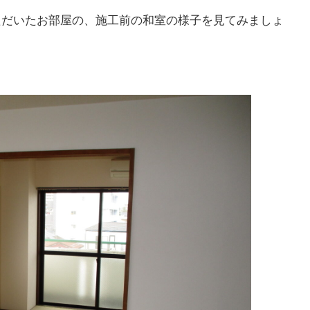
NEWS
ただいたお部屋の、施工前の和室の様子を見てみましょ
最新情報
Q&A
よくあるご質問
ENTRY
求人採用情報
PRIVACY PO
個人情報保護方針