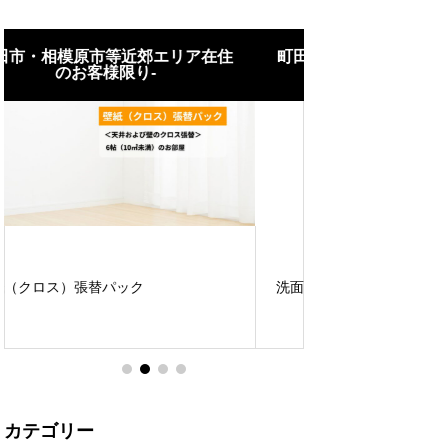
町田市・相模原市等近郊エリア在住
町田市・相模原
のお客様限り-
のお客
WC/洗面所クッシ
洗面化粧台交換パック
ク
カテゴリー