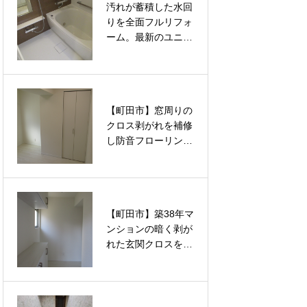
汚れが蓄積した水回
汚れが蓄積した水回
える内装リフォーム
える内装リフォーム
りを全面フルリフォ
りを全面フルリフォ
ーム。最新のユニッ
ーム。最新のユニッ
トバスと洗面台交換
トバスと洗面台交換
で清潔で快適な空間
で清潔で快適な空間
を根本から取り戻す
を根本から取り戻す
改修工事
改修工事
【町田市】窓周りの
【町田市】窓周りの
クロス剥がれを補修
クロス剥がれを補修
し防音フローリング
し防音フローリング
へ張り替え。ルノン
へ張り替え。ルノン
の壁紙と大建の床材
の壁紙と大建の床材
で洋室2部屋を新築
で洋室2部屋を新築
同様に蘇らせるフル
同様に蘇らせるフル
【町田市】築38年マ
【町田市】長年の日
リフォーム
リフォーム
ンションの暗く剥が
焼けとシミで暗くな
れた玄関クロスをル
った和室がパッと明
ノンの壁紙で一新。
るく蘇る！プロの技
徹底したパテ処理で
術で新品同様に仕上
見違えるほど明るく
げる「襖（ふすま）
美しい空間へと蘇ら
の張替え」リフォー