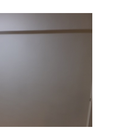
町田市・相模原市等近郊エリア在住
のお客様限り-
WC/洗面所クッションフロア上貼りパッ
ク