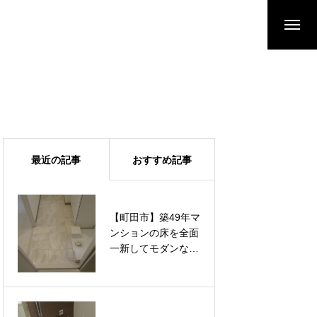
最近の記事
おすすめ記事
【町田市】築49年マ
【町田市】築49年マ
ンションの床を全面
ンションの床を全面
一新してモダンな空
一新してモダンな空
間へ。汚れに強いフ
間へ。汚れに強いフ
ロアタイルと水に強
ロアタイルと水に強
いクッションフロア
いクッションフロア
を適材適所で張り替
を適材適所で張り替