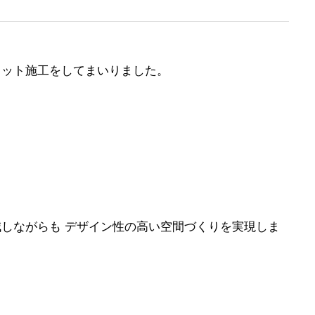
ラット施工をしてまいりました。
。
しながらも デザイン性の高い空間づくりを実現しま
【町田市】店舗の床を一日で模様替え。
既存タイルへの上貼りで費用と時間を最
小限に抑えたリフォーム