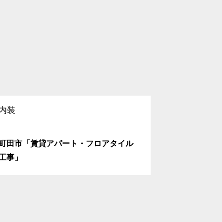
内装
内装
町田市「賃貸アパート・フロアタイル
相模原市 
工事」