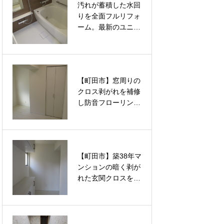
汚れが蓄積した水回
汚れが蓄積した水回
える内装リフォーム
える内装リフォーム
りを全面フルリフォ
りを全面フルリフォ
ーム。最新のユニッ
ーム。最新のユニッ
トバスと洗面台交換
トバスと洗面台交換
で清潔で快適な空間
で清潔で快適な空間
を根本から取り戻す
を根本から取り戻す
改修工事
改修工事
【町田市】窓周りの
【町田市】窓周りの
クロス剥がれを補修
クロス剥がれを補修
し防音フローリング
し防音フローリング
へ張り替え。ルノン
へ張り替え。ルノン
の壁紙と大建の床材
の壁紙と大建の床材
で洋室2部屋を新築
で洋室2部屋を新築
同様に蘇らせるフル
同様に蘇らせるフル
【町田市】築38年マ
【町田市】長年の日
リフォーム
リフォーム
ンションの暗く剥が
焼けとシミで暗くな
れた玄関クロスをル
った和室がパッと明
ノンの壁紙で一新。
るく蘇る！プロの技
徹底したパテ処理で
術で新品同様に仕上
見違えるほど明るく
げる「襖（ふすま）
美しい空間へと蘇ら
の張替え」リフォー