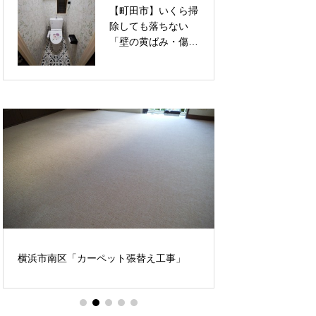
【町田市】いくら掃
【町田市】暗くて圧
せる内装リフォーム
ム事例
除しても落ちない
迫感のある「コの字
「壁の黄ばみ・傷」
型」下駄箱から、明
を一掃！透明感ある
るく洗練された「セ
上品な花柄クロス
パレート型（LIXIL
で、トイレを華やか
ラシッサS）」へ！
なリラックス空間へ
お家の顔を一新する
張り替えリフォーム
玄関収納リノベーシ
ョン
汚れが蓄積した水
横浜市南区「カーペット張替え工事」
ーム。最新のユニ
で清潔で快適な空
改修工事