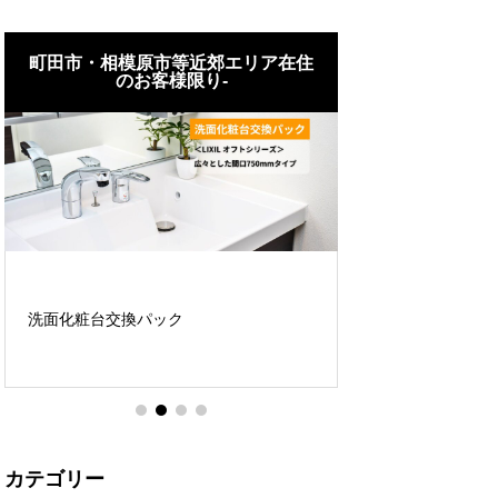
町田市・相模原市等近郊エリア在住
町田市・相模原
のお客様限り-
のお客
洗面化粧台交換パック
壁紙（クロス）張替
カテゴリー