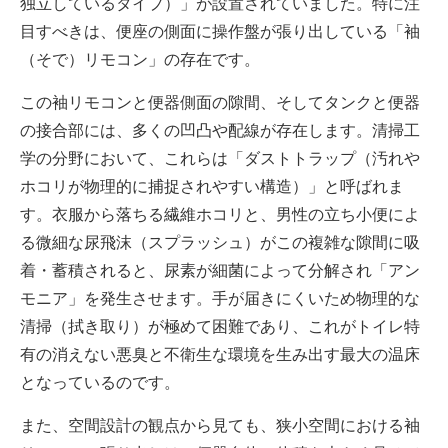
独立しているタイプ）」が設置されていました。特に注
目すべきは、便座の側面に操作盤が張り出している「袖
（そで）リモコン」の存在です。
この袖リモコンと便器側面の隙間、そしてタンクと便器
の接合部には、多くの凹凸や配線が存在します。清掃工
学の分野において、これらは「ダストトラップ（汚れや
ホコリが物理的に捕捉されやすい構造）」と呼ばれま
す。衣服から落ちる繊維ホコリと、男性の立ち小便によ
る微細な尿飛沫（スプラッシュ）がこの複雑な隙間に吸
着・蓄積されると、尿素が細菌によって分解され「アン
モニア」を発生させます。手が届きにくいため物理的な
清掃（拭き取り）が極めて困難であり、これがトイレ特
有の消えない悪臭と不衛生な環境を生み出す最大の温床
となっているのです。
また、空間設計の観点から見ても、狭小空間における袖