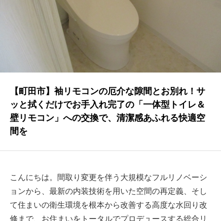
NEWS
最新情報
Q&A
よくあるご質問
ENTRY
【町田市】袖リモコンの厄介な隙間とお別れ！サ
ッと拭くだけでお手入れ完了の「一体型トイレ＆
求人採用情報
壁リモコン」への交換で、清潔感あふれる快適空
PRIVACY POLICY
間を
個人情報保護方針
こんにちは。間取り変更を伴う大規模なフルリノベーシ
ョンから、最新の内装技術を用いた空間の再定義、そし
て住まいの衛生環境を根本から改善する高度な水回り改
修まで、お住まいをトータルでプロデュースする総合リ