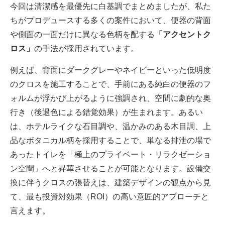
今回は清潔感を最優先に白基調でまとめましたが、私た
ちがプロデュースする多くの案件において、便器の背面
や側面の一面だけに異なる色柄を配する
「アクセントク
ロス」
の手法が採用されています。
例えば、背面にダークグレーやネイビーといった低明度
のクロスを施工することで、手前にある純白の便器のフ
ォルムが浮かび上がるように強調され、空間に劇的な奥
行き（後退色による錯覚効果）が生まれます。あるい
は、ホテルライクな石目調や、温かみのある木目調、上
品なボタニカル柄を採用することで、単なる排泄の場で
あったトイレを「極上のプライベート・リラクゼーショ
ン空間」へと昇華させることが可能となります。設備交
換に伴うクロスの張替えは、建築デザインの観点から見
て、最も投資対効果（ROI）の高い意匠的アプローチと
言えます。