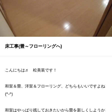
NEWS
最新情報
Q&A
よくあるご質問
ENTRY
床工事(畳～フローリングへ)
求人採用情報
PRIVACY POLICY
こんにちは♬ 松美装です！
個人情報保護方針
和室＆畳、洋室＆フローリング、どちらもいいですよね
(^-^)
和室はやっぱり残しておきたいから畳を新しくしようか