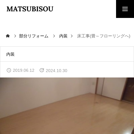
求人採用情報
ご相談・見積依頼
部分リフォーム
内装
床工事(畳～フローリングへ)
TOP
トップページ
内装
WORKS
2019.06.12
2024.10.30
施工事例
COMPANY
会社概要
CONTACT
お問い合わせ