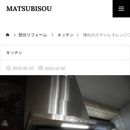
求人採用情報
ご相談・見積依頼
部分リフォーム
キッチン
憧れのステンレスレンジ
TOP
トップページ
キッチン
WORKS
2019.06.10
2024.10.30
施工事例
COMPANY
会社概要
CONTACT
お問い合わせ