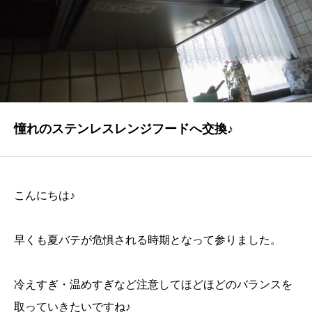
NEWS
最新情報
Q&A
よくあるご質問
ENTRY
憧れのステンレスレンジフードへ交換♪
求人採用情報
PRIVACY POLICY
こんにちは♪
個人情報保護方針
早くも夏バテが危惧される時期となって参りました。
冷えすぎ・温めすぎなど注意してほどほどのバランスを
取っていきたいですね♪