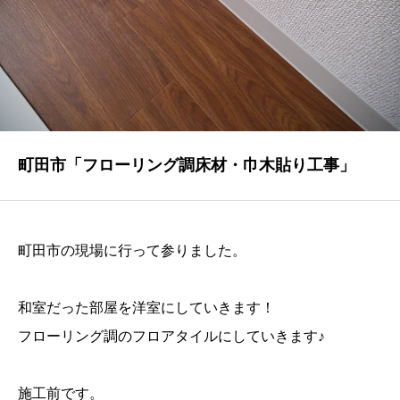
NEWS
最新情報
Q&A
よくあるご質問
ENTRY
町田市「フローリング調床材・巾木貼り工事」
求人採用情報
PRIVACY POLICY
町田市の現場に行って参りました。
個人情報保護方針
和室だった部屋を洋室にしていきます！
フローリング調のフロアタイルにしていきます♪
施工前です。