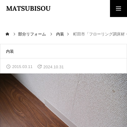
求人採用情報
ご相談・見積依頼
部分リフォーム
内装
町田市「フローリング調床材
TOP
トップページ
内装
WORKS
2015.03.11
2024.10.31
施工事例
COMPANY
会社概要
CONTACT
お問い合わせ