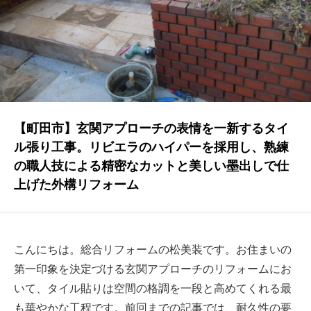
NEWS
最新情報
Q&A
よくあるご質問
ENTRY
【町田市】玄関アプローチの表情を一新するタイ
ル張り工事。リビエラのハイパーを採用し、熟練
求人採用情報
の職人技による精密なカットと美しい墨出しで仕
PRIVACY POLICY
上げた外構リフォーム
個人情報保護方針
こんにちは。総合リフォームの松美装です。お住まいの
第一印象を決定づける玄関アプローチのリフォームにお
いて、タイル貼りは空間の格調を一段と高めてくれる最
も華やかな工程です。前回までの記事では、耐久性の要