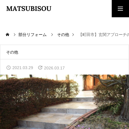
求人採用情報
ご相談・見積依頼
部分リフォーム
その他
【町田市】玄関アプローチ
TOP
トップページ
その他
WORKS
2021.03.29
2026.03.17
施工事例
COMPANY
会社概要
CONTACT
お問い合わせ