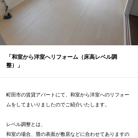
NEWS
最新情報
Q&A
よくあるご質問
ENTRY
「和室から洋室へリフォーム（床高レベル調
整）」
求人採用情報
PRIVACY POLICY
個人情報保護方針
町田市の賃貸アパートにて、和室から洋室へのリフォー
ムをしてまいりましたのでご紹介いたします。
レベル調整とは、
和室の場合、畳の表面が敷居などに合わせてありますの