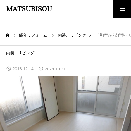
求人採用情報
ご相談・見積依頼
部分リフォーム
内装
リビング
「和室から洋室へ
TOP
トップページ
内装
リビング
WORKS
2018.12.14
2024.10.31
施工事例
COMPANY
会社概要
CONTACT
お問い合わせ