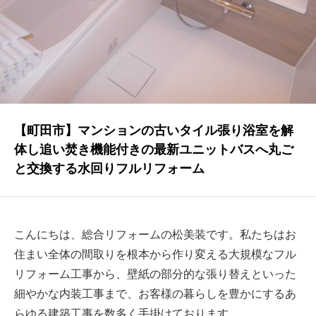
NEWS
最新情報
Q&A
よくあるご質問
ENTRY
【町田市】マンションの古いタイル張り浴室を解
体し追い焚き機能付きの最新ユニットバスへ丸ご
求人採用情報
と交換する水回りフルリフォーム
PRIVACY POLICY
個人情報保護方針
こんにちは、総合リフォームの松美装です。私たちはお
住まい全体の間取りを根本から作り変える大規模なフル
リフォーム工事から、壁紙の部分的な張り替えといった
細やかな内装工事まで、お客様の暮らしを豊かにするあ
らゆる建築工事を数多く手掛けております。