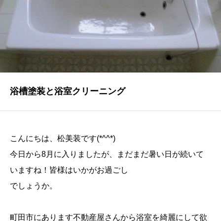
NEWS
最新情報
Q&A
よくあるご質問
ENTRY
浴槽塗装と浴室クリーニング
求人採用情報
PRIVACY POLICY
こんにちは、松美装です(*^^*)
個人情報保護方針
今日から8月に入りましたが、まだまだ暑い日が続いて
いますね！皆様はいかがお過ごし
でしょうか。
町田市にあります不動産屋さんから浴室を綺麗にして欲