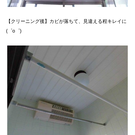
【クリーニング後】カビが落ちて、見違える程キレイに
(゜o゜)