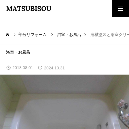
求人採用情報
ご相談・見積依頼
部分リフォーム
浴室・お風呂
浴槽塗装と浴室クリ
TOP
トップページ
浴室・お風呂
WORKS
2018.08.01
2024.10.31
施工事例
COMPANY
会社概要
CONTACT
お問い合わせ