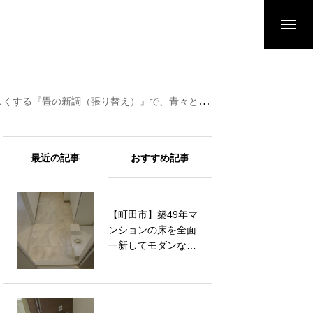
（張り替え）』で、青々とした香りとくつろぎ空間が復活
最近の記事
おすすめ記事
【町田市】築49年マ
【町田市】築49年マ
ンションの床を全面
ンションの床を全面
一新してモダンな空
一新してモダンな空
間へ。汚れに強いフ
間へ。汚れに強いフ
ロアタイルと水に強
ロアタイルと水に強
いクッションフロア
いクッションフロア
を適材適所で張り替
を適材適所で張り替