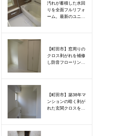
汚れが蓄積した水回
汚れが蓄積した水回
える内装リフォーム
える内装リフォーム
りを全面フルリフォ
りを全面フルリフォ
ーム。最新のユニッ
ーム。最新のユニッ
トバスと洗面台交換
トバスと洗面台交換
で清潔で快適な空間
で清潔で快適な空間
を根本から取り戻す
を根本から取り戻す
改修工事
改修工事
【町田市】窓周りの
【町田市】窓周りの
クロス剥がれを補修
クロス剥がれを補修
し防音フローリング
し防音フローリング
へ張り替え。ルノン
へ張り替え。ルノン
の壁紙と大建の床材
の壁紙と大建の床材
で洋室2部屋を新築
で洋室2部屋を新築
同様に蘇らせるフル
同様に蘇らせるフル
【町田市】築38年マ
【町田市】長年の日
リフォーム
リフォーム
ンションの暗く剥が
焼けとシミで暗くな
れた玄関クロスをル
った和室がパッと明
ノンの壁紙で一新。
るく蘇る！プロの技
徹底したパテ処理で
術で新品同様に仕上
見違えるほど明るく
げる「襖（ふすま）
美しい空間へと蘇ら
の張替え」リフォー