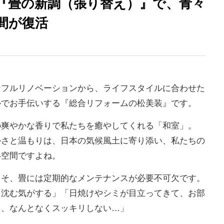
『畳の新調（張り替え）』で、青々
間が復活
なフルリノベーションから、ライフスタイルに合わせた
ルでお手伝いする『総合リフォームの松美装』です。
の爽やかな香りで私たちを癒やしてくれる「和室」。
かさと温もりは、日本の気候風土に寄り添い、私たちの
い空間ですよね。
こそ、畳には定期的なメンテナンスが必要不可欠です。
八王子市「ガスコンロ交換工事」
と沈む気がする」「日焼けやシミが目立ってきて、お部
も、なんとなくスッキリしない…」