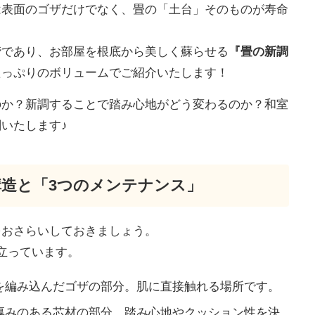
は表面のゴザだけでなく、畳の「土台」そのものが寿命
町田市・相模原市等近郊エリア在住
のお客様限り-
階であり、お部屋を根底から美しく蘇らせる
『畳の新調
たっぷりのボリュームでご紹介いたします！
のか？新調することで踏み心地がどう変わるのか？和室
いたします♪
造と「3つのメンテナンス」
洗面化粧台交換パック
をおさらいしておきましょう。
立っています。
を編み込んだゴザの部分。肌に直接触れる場所です。
厚みのある芯材の部分。踏み心地やクッション性を決