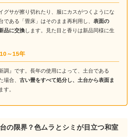
NEWS
イグサが擦り切れたり、服にカスがつくようにな
台である「畳床」はそのまま再利用し、
表面の
最新情報
新品に交換
します。見た目と香りは新品同様に生
Q&A
よくあるご質問
0～15年
新調』です。長年の使用によって、土台である
ENTRY
た場合、
古い畳をすべて処分し、土台から表面ま
求人採用情報
ます。
PRIVACY PO
個人情報保護方針
：土台の限界？色ムラとシミが目立つ和室