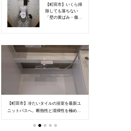
【町田市】いくら掃
【町田市】暗くて圧
せる内装リフォーム
ム事例
除しても落ちない
迫感のある「コの字
「壁の黄ばみ・傷」
型」下駄箱から、明
を一掃！透明感ある
るく洗練された「セ
上品な花柄クロス
パレート型（LIXIL
で、トイレを華やか
ラシッサS）」へ！
なリラックス空間へ
お家の顔を一新する
張り替えリフォーム
玄関収納リノベーシ
ョン
【町田市】冷たいタイルの浴室を最新ユ
【町田市】トイレ
ニットバスへ。断熱性と清掃性を極めた
危険信号！見えな
ほっカラリ床の導入で、一日の疲れを癒
す安心リフォーム
す極上の空間へと再生させたお風呂リフ