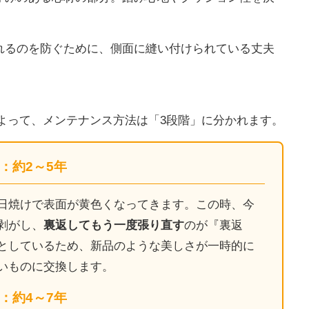
れるのを防ぐために、側面に縫い付けられている丈夫
TOP
トップページ
WORKS
よって、メンテナンス方法は「3段階」に分かれます。
施工事例
：約2～5年
COMPANY
日焼けで表面が黄色くなってきます。この時、今
会社概要
剥がし、
裏返してもう一度張り直す
のが『裏返
としているため、新品のような美しさが一時的に
CONTACT
いものに交換します。
お問い合わせ
：約4～7年