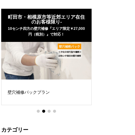
ォーム
町田市・相模原市等近郊エリア在住
町田市・相模原
のお客様限り-
のお客
10センチ四方の壁穴補修『エリア限定￥27,000
円（税別）』で対応！
壁紙（クロス）張替
壁穴補修パックプラン
カテゴリー