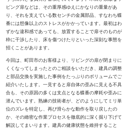
ビング扉などは、その重厚感ゆえにかなりの重量があ
り、それを支えている数センチの金属部品、すなわち蝶
番には想像以上のストレスがかかっています。最初はわ
ずかな違和感であっても、放置することで扉そのものが
枠に干渉したり、床を傷つけたりといった深刻な事態を
招くことがあります。
今回は、町田市のお客様より、リビングの扉が閉まりに
くくなってしまったとのご相談をいただき、建具の調整
と部品交換を実施した事例をたっぷりのボリュームでご
紹介いたします。一見すると扉自体の歪みに見える不具
合も、その原因の多くは支点となる蝶番の摩耗や歪みに
潜んでいます。熟練の技術者が、どのようにしてミリ単
位のズレを特定し、再び滑らかな動作を取り戻したの
か、その緻密な作業プロセスを徹底的に深く掘り下げて
解説してまいります。建具の健康状態を維持すること