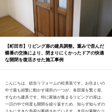
NEWS
最新情報
Q&A
よくあるご質問
ENTRY
【町田市】リビング扉の建具調整。重みで歪んだ
蝶番の交換により、閉まりにくかったドアの快適
求人採用情報
な開閉を復活させた施工事例
PRIVACY POLICY
個人情報保護方針
こんにちは、総合リフォームの松美装です。お住まいの
中で最も頻繁に動かす場所の一つが、各部屋を繋ぐ扉、
すなわち建具です。特に家族が集まるリビングの扉は、
一日の中で何度も開閉を繰り返すため、知らず知らずの
うちに大きな負荷が蓄積されています。木目が素敵なリ