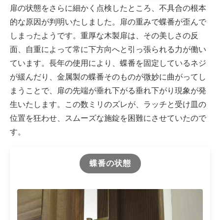
扉の状態をさらに細かく点検したところ、不具合の根本
的な原因が判明いたしました。扉の重みで蝶番が歪んで
しまったようです。重厚な木製扉は、その美しさの反
面、自重によって常に下方向へと引っ張られる力が働い
ています。長年の使用により、蝶番を固定しているネジ
が緩んだり、金属製の蝶番そのものが微妙に曲がってし
まうことで、扉の先端が垂れ下がる垂れ下がり現象が発
生いたします。この数ミリのズレが、ラッチと受け皿の
位置を狂わせ、スムーズな施錠を困難にさせていたので
す。
蝶番の状態