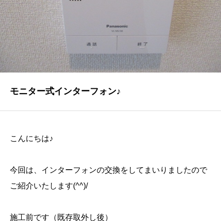
NEWS
最新情報
Q&A
よくあるご質問
ENTRY
モニター式インターフォン♪
求人採用情報
PRIVACY POLICY
こんにちは♪
個人情報保護方針
今回は、インターフォンの交換をしてまいりましたので
ご紹介いたします(^^)/
施工前です（既存取外し後）