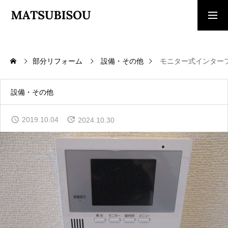
求人採用情報
ご相談・見積依頼
部分リフォーム
設備・その他
モニター式インター
TOP
トップページ
設備・その他
WORKS
2019.10.04
2024.10.30
施工事例
COMPANY
会社概要
CONTACT
お問い合わせ