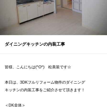
NEWS
最新情報
Q&A
よくあるご質問
ENTRY
ダイニングキッチンの内装工事
求人採用情報
PRIVACY POLICY
皆様、こんにちは(^O^) 松美装です☆
個人情報保護方針
本日は、3DKフルリフォーム物件のダイニング
キッチンの内装工事をご紹介させて頂きます！
＜DK全体＞