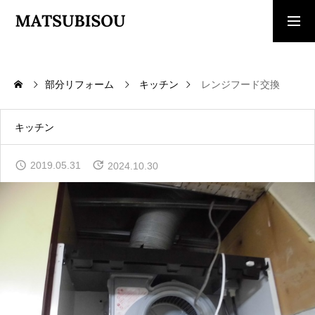
求人採用情報
ご相談・見積依頼
部分リフォーム
キッチン
レンジフード交換
TOP
トップページ
キッチン
WORKS
2019.05.31
2024.10.30
施工事例
COMPANY
会社概要
CONTACT
お問い合わせ