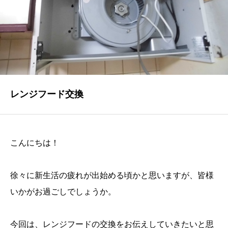
NEWS
最新情報
Q&A
よくあるご質問
ENTRY
レンジフード交換
求人採用情報
PRIVACY POLICY
こんにちは！
個人情報保護方針
徐々に新生活の疲れが出始める頃かと思いますが、皆様
いかがお過ごしでしょうか。
今回は、レンジフードの交換をお伝えしていきたいと思