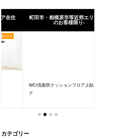
町田市・相模原市等近郊エリア在住
町田市・相模原
のお客様限り-
のお客
10センチ四方の壁穴補
円（税別
WC/洗面所クッションフロア上貼りパッ
ク
壁穴補修パックプ
カテゴリー