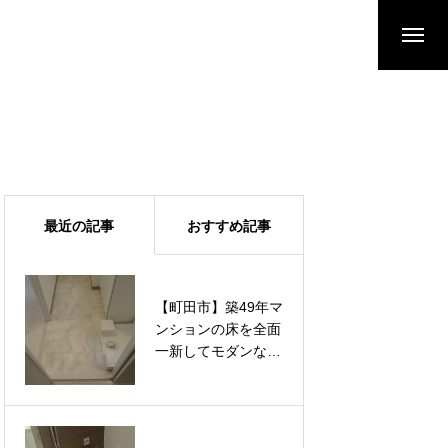
最近の記事
おすすめ記事
【町田市】築49年マ
【町田市】築49年マ
ンションの床を全面
ンションの床を全面
一新してモダンな空
一新してモダンな空
間へ。汚れに強いフ
間へ。汚れに強いフ
ロアタイルと水に強
ロアタイルと水に強
いクッションフロア
いクッションフロア
を適材適所で張り替
を適材適所で張り替