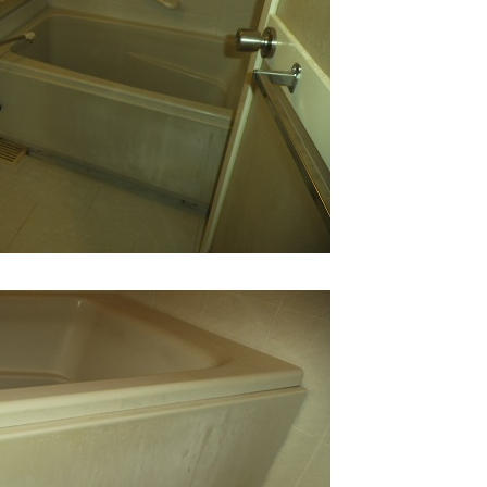
町田市・相模原市等近郊エリア在住
のお客様限り-
壁紙（クロス）張替パック