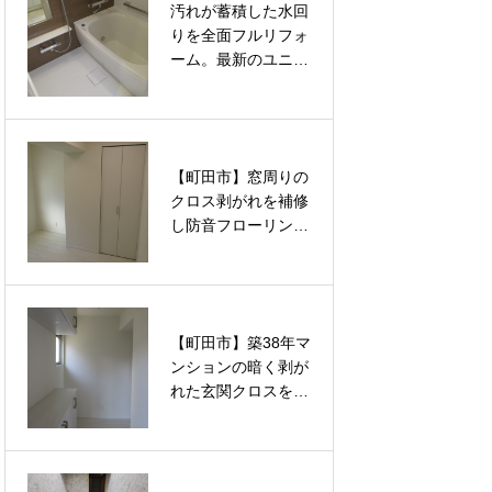
汚れが蓄積した水回
汚れが蓄積した水回
える内装リフォーム
える内装リフォーム
りを全面フルリフォ
りを全面フルリフォ
ーム。最新のユニッ
ーム。最新のユニッ
トバスと洗面台交換
トバスと洗面台交換
で清潔で快適な空間
で清潔で快適な空間
を根本から取り戻す
を根本から取り戻す
改修工事
改修工事
【町田市】窓周りの
【町田市】窓周りの
クロス剥がれを補修
クロス剥がれを補修
し防音フローリング
し防音フローリング
へ張り替え。ルノン
へ張り替え。ルノン
の壁紙と大建の床材
の壁紙と大建の床材
で洋室2部屋を新築
で洋室2部屋を新築
同様に蘇らせるフル
同様に蘇らせるフル
【町田市】築38年マ
【町田市】長年の日
リフォーム
リフォーム
ンションの暗く剥が
焼けとシミで暗くな
れた玄関クロスをル
った和室がパッと明
ノンの壁紙で一新。
るく蘇る！プロの技
徹底したパテ処理で
術で新品同様に仕上
見違えるほど明るく
げる「襖（ふすま）
美しい空間へと蘇ら
の張替え」リフォー