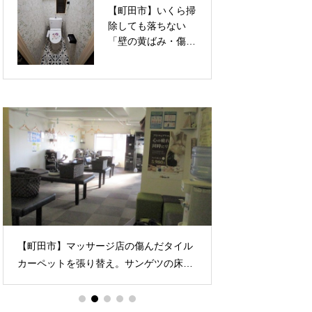
【町田市】いくら掃
【町田市】暗くて圧
せる内装リフォーム
ム事例
除しても落ちない
迫感のある「コの字
「壁の黄ばみ・傷」
型」下駄箱から、明
を一掃！透明感ある
るく洗練された「セ
上品な花柄クロス
パレート型（LIXIL
で、トイレを華やか
ラシッサS）」へ！
なリラックス空間へ
お家の顔を一新する
張り替えリフォーム
玄関収納リノベーシ
ョン
【町田市】マッサージ店の傷んだタイル
【町田市】広すぎ
カーペットを張り替え。サンゲツの床材
に！壁ではなく「
とソフト巾木の交換で、清潔感あふれる
戸）」を新設して
癒やしの空間へと一新したリフォーム
バシーを高める快