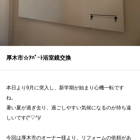
NEWS
最新情報
Q&A
よくあるご質問
ENTRY
厚木市☆ｱﾊﾟｰﾄ浴室鏡交換
求人採用情報
PRIVACY POLICY
本日より9月に突入し、新学期が始まり心機一転です
個人情報保護方針
ね。
暑い夏が過ぎ去り、過ごしやすい気候になるのが待ち遠
しいです(^▽^)/
今回は厚木市のオーナー様より、リフォームの依頼があ