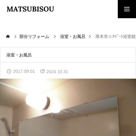
求人採用情報
ご相談・見積依頼
部分リフォーム
浴室・お風呂
厚木市☆ｱﾊﾟｰﾄ浴室
TOP
トップページ
浴室・お風呂
WORKS
2017.09.01
2024.10.31
施工事例
COMPANY
会社概要
CONTACT
お問い合わせ