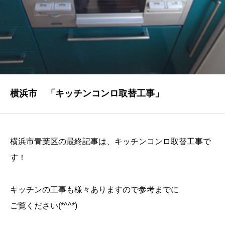
NEWS
最新情報
Q&A
よくあるご質問
ENTRY
横浜市 「キッチンコンロ取替工事」
求人採用情報
PRIVACY POLICY
横浜市青葉区の最終記事は、キッチンコンロ取替工事で
個人情報保護方針
す！
キッチンの工事も様々ありますので参考までに
ご覧ください(*^^*)