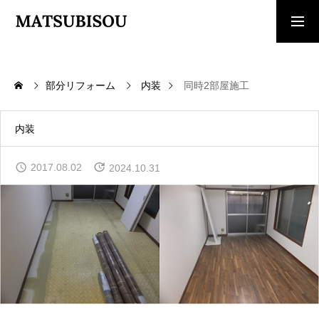
求人採用情報
ご相談・見積依頼
部分リフォーム
内装
同時2部屋施工
TOP
トップページ
内装
WORKS
2017.08.02
2024.10.31
施工事例
COMPANY
会社概要
CONTACT
お問い合わせ