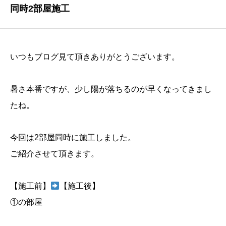
同時2部屋施工
NEWS
最新情報
Q&A
いつもブログ見て頂きありがとうございます。
よくあるご質問
暑さ本番ですが、少し陽が落ちるのが早くなってきまし
ENTRY
たね。
求人採用情報
PRIVACY POLICY
今回は2部屋同時に施工しました。
個人情報保護方針
ご紹介させて頂きます。
【施工前】
【施工後】
①の部屋