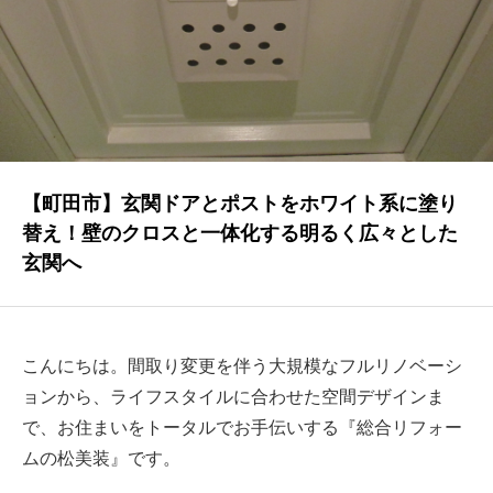
NEWS
最新情報
Q&A
よくあるご質問
ENTRY
【町田市】玄関ドアとポストをホワイト系に塗り
替え！壁のクロスと一体化する明るく広々とした
求人採用情報
玄関へ
PRIVACY POLICY
個人情報保護方針
こんにちは。間取り変更を伴う大規模なフルリノベーシ
ョンから、ライフスタイルに合わせた空間デザインま
で、お住まいをトータルでお手伝いする『総合リフォー
ムの松美装』です。