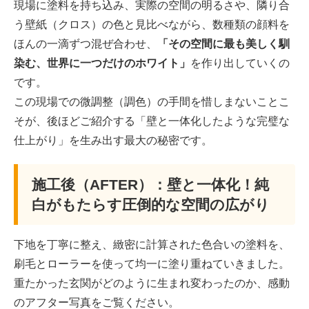
現場に塗料を持ち込み、実際の空間の明るさや、隣り合
う壁紙（クロス）の色と見比べながら、数種類の顔料を
ほんの一滴ずつ混ぜ合わせ、
「その空間に最も美しく馴
染む、世界に一つだけのホワイト」
を作り出していくの
です。
この現場での微調整（調色）の手間を惜しまないことこ
そが、後ほどご紹介する「壁と一体化したような完璧な
仕上がり」を生み出す最大の秘密です。
施工後（AFTER）：壁と一体化！純
白がもたらす圧倒的な空間の広がり
下地を丁寧に整え、緻密に計算された色合いの塗料を、
刷毛とローラーを使って均一に塗り重ねていきました。
重たかった玄関がどのように生まれ変わったのか、感動
のアフター写真をご覧ください。