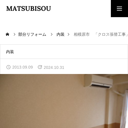
求人採用情報
ご相談・見積依頼
部分リフォーム
内装
相模原市 「クロス張替工事
TOP
トップページ
内装
WORKS
2013.09.09
2024.10.31
施工事例
COMPANY
会社概要
CONTACT
お問い合わせ