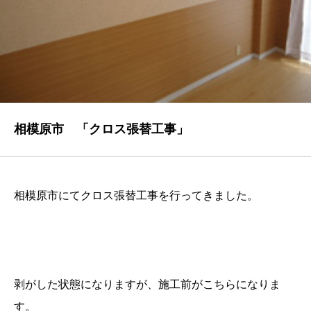
NEWS
最新情報
Q&A
よくあるご質問
ENTRY
相模原市 「クロス張替工事」
求人採用情報
PRIVACY POLICY
相模原市にてクロス張替工事を行ってきました。
個人情報保護方針
剥がした状態になりますが、施工前がこちらになりま
す。