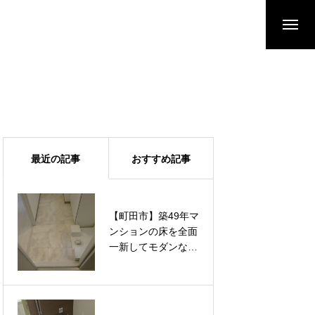
最近の記事
おすすめ記事
【町田市】築49年マ
【町田市】築49年マ
ンションの床を全面
ンションの床を全面
一新してモダンな空
一新してモダンな空
間へ。汚れに強いフ
間へ。汚れに強いフ
ロアタイルと水に強
ロアタイルと水に強
いクッションフロア
いクッションフロア
を適材適所で張り替
を適材適所で張り替