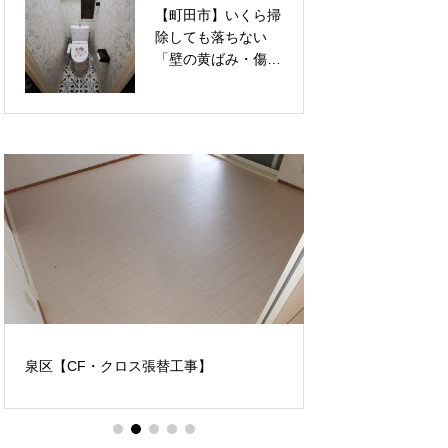
【町田市】いくら掃
【町田市】暗くて圧
せる内装リフォーム
ム事例
除しても落ちない
迫感のある「コの字
「壁の黄ばみ・傷」
型」下駄箱から、明
を一掃！透明感ある
るく洗練された「セ
上品な花柄クロス
パレート型（LIXIL
で、トイレを華やか
ラシッサS）」へ！
なリラックス空間へ
お家の顔を一新する
張り替えリフォーム
玄関収納リノベーシ
ョン
泉区【CF・クロス張替工事】
多摩市 「カーペ