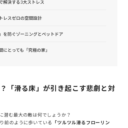
井で解決する3大ストレス
NEWS
ストレスゼロの空間設計
最新情報
飲」を防ぐゾーニングとペットドア
Q&A
よくあるご質問
人間にとっても「究極の家」
ENTRY
求人採用情報
宿命？「滑る床」が引き起こす悲劇と対
PRIVACY PO
個人情報保護方針
に潜む最大の敵は何でしょうか？
り前のように歩いている
「ツルツル滑るフローリン