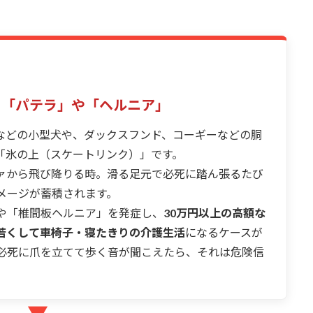
る「パテラ」や「ヘルニア」
などの小型犬や、ダックスフンド、コーギーなどの胴
「氷の上（スケートリンク）」です。
ァから飛び降りる時。滑る足元で必死に踏ん張るたび
メージが蓄積されます。
や「椎間板ヘルニア」を発症し、
30万円以上の高額な
若くして車椅子・寝たきりの介護生活
になるケースが
必死に爪を立てて歩く音が聞こえたら、それは危険信