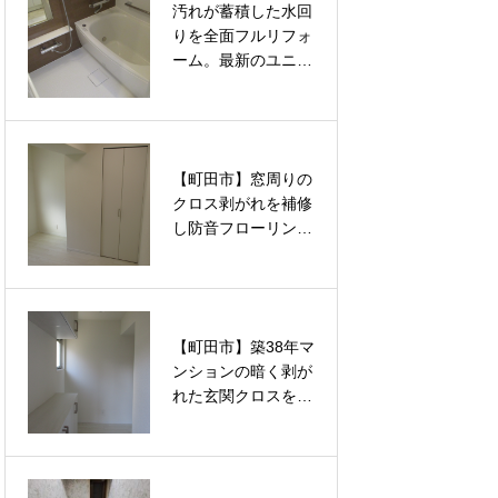
汚れが蓄積した水回
汚れが蓄積した水回
える内装リフォーム
える内装リフォーム
りを全面フルリフォ
りを全面フルリフォ
ーム。最新のユニッ
ーム。最新のユニッ
トバスと洗面台交換
トバスと洗面台交換
で清潔で快適な空間
で清潔で快適な空間
を根本から取り戻す
を根本から取り戻す
改修工事
改修工事
【町田市】窓周りの
【町田市】窓周りの
クロス剥がれを補修
クロス剥がれを補修
し防音フローリング
し防音フローリング
へ張り替え。ルノン
へ張り替え。ルノン
の壁紙と大建の床材
の壁紙と大建の床材
で洋室2部屋を新築
で洋室2部屋を新築
同様に蘇らせるフル
同様に蘇らせるフル
【町田市】築38年マ
【町田市】長年の日
リフォーム
リフォーム
ンションの暗く剥が
焼けとシミで暗くな
れた玄関クロスをル
った和室がパッと明
ノンの壁紙で一新。
るく蘇る！プロの技
徹底したパテ処理で
術で新品同様に仕上
見違えるほど明るく
げる「襖（ふすま）
美しい空間へと蘇ら
の張替え」リフォー