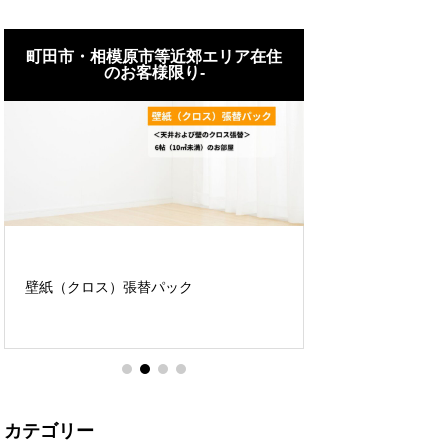
町田市・相模原市等近郊エリア在住
町田市・相模原
のお客様限り-
のお客
WC/洗面所クッシ
壁紙（クロス）張替パック
ク
カテゴリー