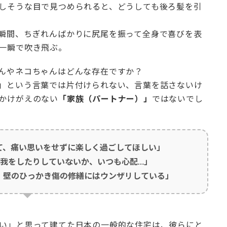
しそうな目で見つめられると、どうしても後ろ髪を引
瞬間、ちぎれんばかりに尻尾を振って全身で喜びを表
一瞬で吹き飛ぶ。
んやネコちゃんはどんな存在ですか？
」という言葉では片付けられない、言葉を話さないけ
かけがえのない
「家族（パートナー）」
ではないでし
て、痛い思いをせずに楽しく過ごしてほしい」
我をしたりしていないか、いつも心配…」
、壁のひっかき傷の修繕にはウンザリしている」
【町田市】玄関からアプローチまでをタ
イル張替えで刷新。スロープ新設に伴う
徹底した養生とはつり工事、そして熟練
の職人による精密な下地調整
い」と思って建てた日本の一般的な住宅は、彼らにと