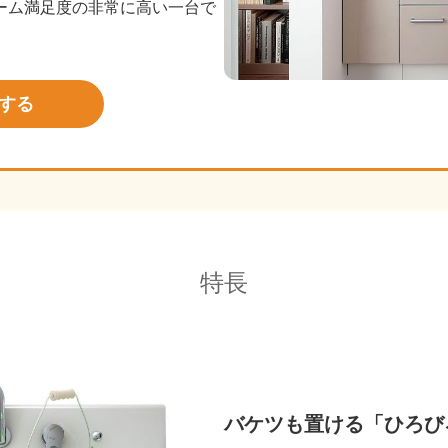
ーム満足度の非常に高い一台で
する
特長
バケツも置ける「ひろび