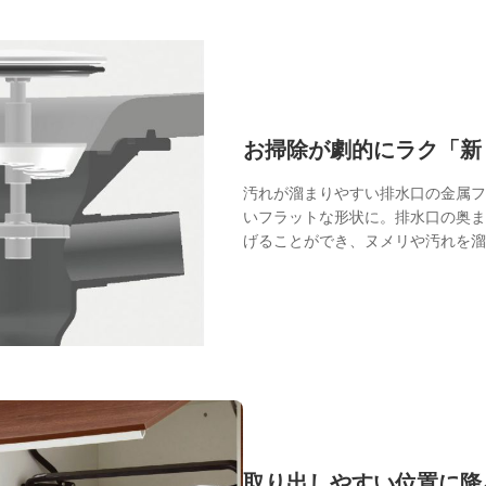
NEWS
最新情報
Q&A
お掃除が劇的にラク「新
よくあるご質問
汚れが溜まりやすい排水口の金属フ
いフラットな形状に。排水口の奥ま
げることができ、ヌメリや汚れを溜
ENTRY
求人採用情報
PRIVACY PO
個人情報保護方針
取り出しやすい位置に降