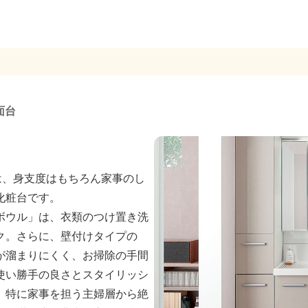
面台
）」は、身支度はもちろん家事のし
化粧台です。
ボウル」は、衣類のつけ置き洗
ク。さらに、壁付けタイプの
が溜まりにくく、お掃除の手間
使い勝手の良さとスタイリッシ
、特に家事を担う主婦層から絶