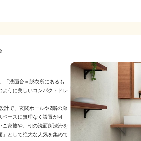
台
）」は、「洗面台＝脱衣所にあるも
のように美しいコンパクトドレ
ム設計で、玄関ホールや2階の廊
スペースに無理なく設置が可
いご家族や、朝の洗面所渋滞を
面」として絶大な人気を集めて