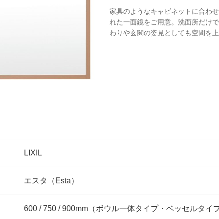
家具のようなキャビネットに合わせ
NEWS
れた一面鏡をご用意。洗面所だけで
わりや玄関の姿見としても空間を上
最新情報
Q&A
よくあるご質問
ENTRY
求人採用情報
LIXIL
PRIVACY PO
エスタ（Esta）
個人情報保護方針
600 / 750 / 900mm（ボウル一体タイプ・ベッセルタイ