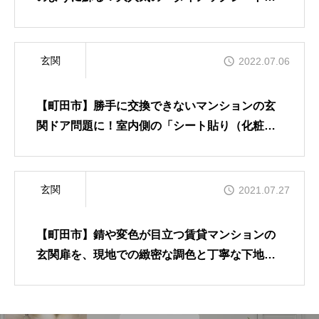
替」でお家の顔を美しくリフレッシュ
玄関
2022.07.06
【町田市】勝手に交換できないマンションの玄
関ドア問題に！室内側の「シート貼り（化粧フ
ィルム）」で、くすんだグレーから光あふれる
真っ白な玄関へ大大変身
玄関
2021.07.27
【町田市】錆や変色が目立つ賃貸マンションの
玄関扉を、現地での緻密な調色と丁寧な下地処
理によって、他のお部屋と違和感なく美しく揃
えた塗り替え工事